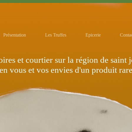
Présentation
Les Truffes
Epicerie
Conta
ires et courtier sur la région de saint j
 en vous et vos envies d'un produit rare